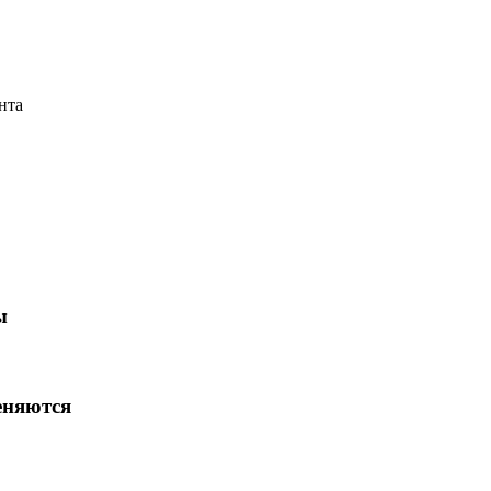
нта
ы
еняются